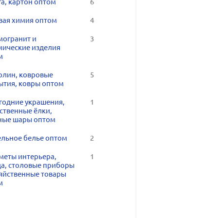
а, картон оптом
6
вая химия оптом
4
могранит и
3
мические изделия
м
олин, ковровые
5
ытия, ковры оптом
годние украшения,
1
ственные ёлки,
ные шары оптом
ельное белье оптом
2
меты интерьера,
1
да, столовые приборы
зяйственные товары
м