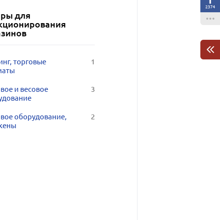
2374
ары для
кционирования
азинов
инг, торговые
1
маты
вое и весовое
3
удование
овое оборудование,
2
кены