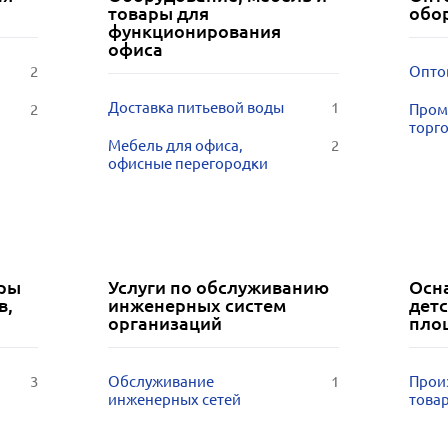
товары для
обо
функционирования
офиса
2
Опто
Доставка питьевой воды
1
2
Пром
торг
Мебель для офиса,
2
офисные перегородки
ары
Услуги по обслуживанию
Осн
в,
инженерных систем
дет
организаций
пло
3
Обслуживание
1
Прои
инженерных сетей
това