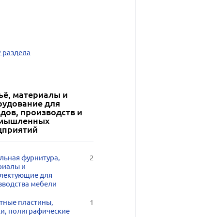
2 раздела
ьё, материалы и
рудование для
дов, производств и
мышленных
дприятий
льная фурнитура,
2
риалы и
лектующие для
зводства мебели
тные пластины,
1
ки, полиграфические