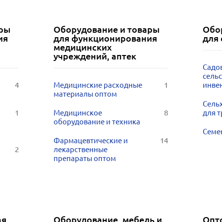
ары
Оборудование и товары
Обо
ия
для функционирования
для 
медицинских
учреждений, аптек
Садов
сель
4
Медицинские расходные
1
инве
материалы оптом
Сельх
1
Медицинское
8
для 
оборудование и техника
Семе
Фармацевтические и
14
2
лекарственные
препараты оптом
ая
Оборудование, мебель и
Опт