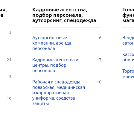
ия,
Кадровые агентства,
Тов
ва
подбор персонала,
фун
аутсорсинг, спецодежда
маг
3
Аутсорсинговые
6
Венд
компании, аренда
авто
персонала
Кассо
21
Кадровые агентства и
17
обор
центры, подбор
персонала
Торг
3
мане
Рабочая и спецодежда,
10
поварская, медицинская
и корпоративная
униформа, средства
19
защиты