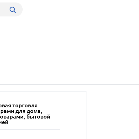
овая торговля
арами для дома,
товарами, бытовой
ией