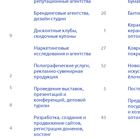
репутационные агентства
Бумаг
Брендинговые агентства,
20
Быто
дизайн-студии
Кера
Дисконтные клубы,
1
кера
9
скидочные купоны
опто
Маркетинговые
27
Ковр
исследования и агентства
покр
Полиграфические услуги,
52
Ново
рекламно-сувенирная
искус
2
продукция
ёлоч
5
Проведение выставок,
5
Пост
презентаций и
конференций, деловой
Пред
8
туризм
посу
и хо
Разработка, создание и
43
опто
продвижение сайтов,
4
регистрация доменов,
хостинг