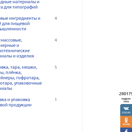
одные материалы и
га для типографий
вые ингредиенты и
4
ё для пищевой
ышленности
тмассовые,
4
мерные и
нотехнические
риалы и изделия
вка, тара, мешки,
5
ы, плёнка,
ейнеры, гофротара,
лотара, упаковочные
риалы
28017
подели-
вка и упаковка
1
лось
вой продукции
235245
42446