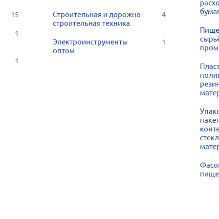
расх
бума
15
Строительная и дорожно-
4
строительная техника
Пище
1
сырь
Электроинструменты
1
пром
оптом
1
Плас
поли
рези
мате
Упако
пакет
конт
стек
мате
Фасо
пище