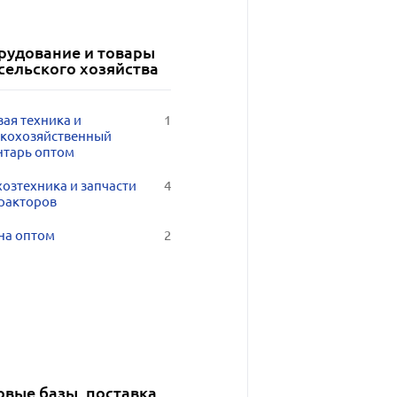
рудование и товары
сельского хозяйства
ая техника и
1
скохозяйственный
нтарь оптом
озтехника и запчасти
4
тракторов
на оптом
2
овые базы, поставка