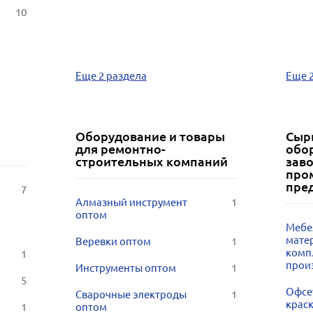
10
Еще 2 раздела
Еще 
Оборудование и товары
Сыр
для ремонтно-
обо
строительных компаний
заво
про
пре
7
Алмазный инструмент
1
оптом
Мебе
мате
Веревки оптом
1
комп
1
прои
Инструменты оптом
1
5
Офсе
Сварочные электроды
1
крас
1
оптом