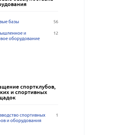
рудования
вые базы
56
ышленное и
12
овое оборудование
ащение спортклубов,
ских и спортивных
щадок
зводство спортивных
1
ров и оборудования