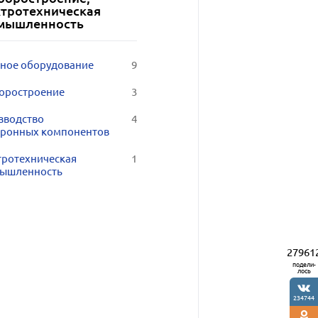
ктротехническая
мышленность
ное оборудование
9
оростроение
3
зводство
4
тронных компонентов
тротехническая
1
ышленность
27961
подели-
лось
234744