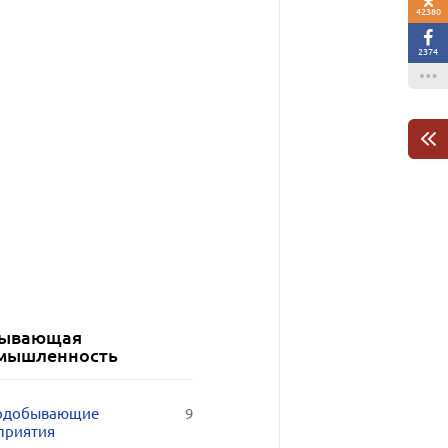
42380
2374
ывающая
мышленность
одобывающие
9
приятия