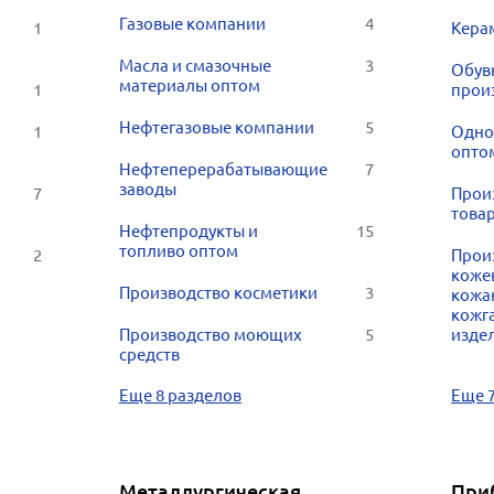
Газовые компании
4
1
Кера
Масла и смазочные
3
Обув
материалы оптом
1
прои
Нефтегазовые компании
5
1
Одно
опто
Нефтеперерабатывающие
7
заводы
7
Прои
товар
Нефтепродукты и
15
топливо оптом
2
Прои
коже
Производство косметики
3
кожа
кожг
Производство моющих
5
изде
средств
Еще 8 разделов
Еще 
Металлургическая
При