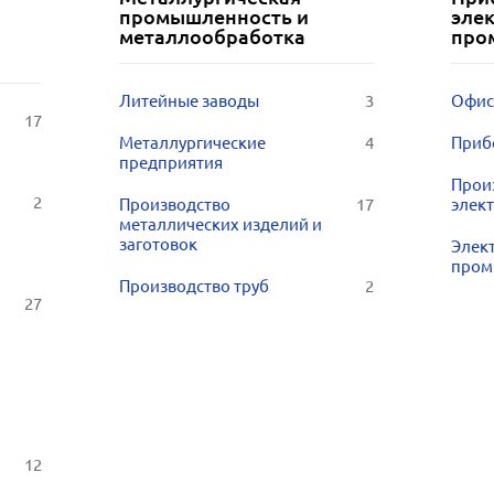
промышленность и
эле
металлообработка
про
Литейные заводы
3
Офис
17
Металлургические
4
Приб
предприятия
Прои
2
Производство
17
элек
металлических изделий и
заготовок
Элек
пром
Производство труб
2
27
12