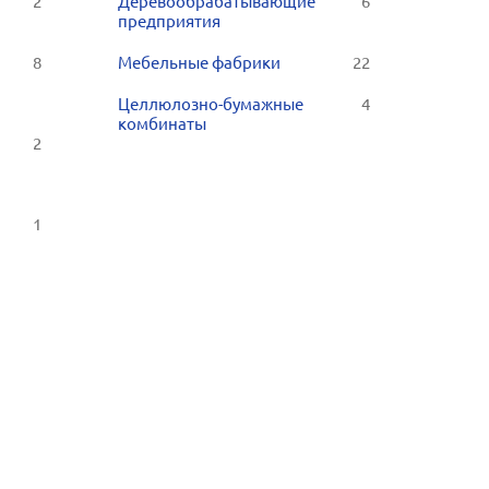
2
Деревообрабатывающие
6
предприятия
8
Мебельные фабрики
22
Целлюлозно-бумажные
4
комбинаты
2
1