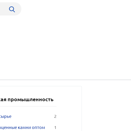
кая промышленность
сырье
2
оценные камни оптом
1