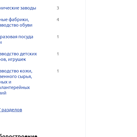
мические заводы
3
ные фабрики,
4
зводство обуви
разовая посуда
1
м
зводство детских
1
ов, игрушек
зводство кожи,
1
венного сырья,
ных и
алантерейных
лий
7 разделов
боростроение,