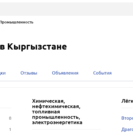
ромышленность
в Кыргызстане
дки
Отзывы
Объявления
События
Химическая,
Лёг
нефтехимическая,
топливная
промышленность,
8
Втор
электроэнергетика
1
Драг