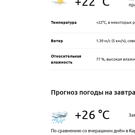
+22 °C
пр
Температура
+22°C, в некоторых р
Ветер
1.39 м/c (5 км/ч), с
Относительная
77 %, высокая влажн
влажность
Прогноз погоды на завтр
+26 °C
За
По сравнению со вчерашним днём в Ка