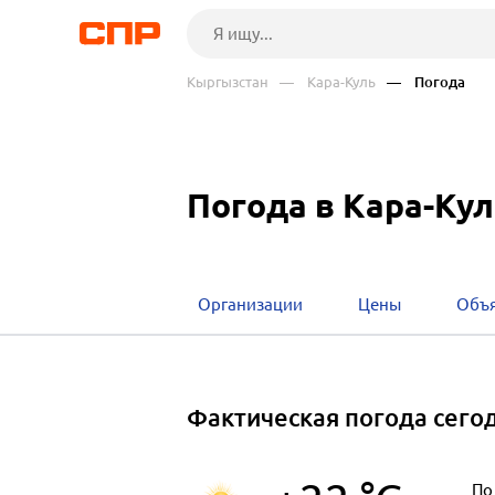
Кыргызстан
— Кара-Куль
— Погода
Погода в Кара-Ку
Организации
Цены
Объ
Фактическая погода сего
По