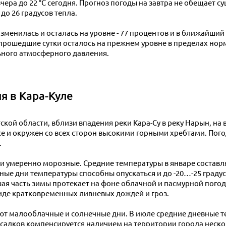
вчера до 22 °C сегодня. Прогноз погоды на завтра не обещает
до 26 градусов тепла.
зменилась и осталась на уровне - 77 процентов и в ближайший
рошедшие сутки осталось на прежнем уровне в пределах нормы 
ного атмосферного давления.
я в Кара-Куле
ской области, вблизи впадения реки Кара-Су в реку Нарын, на 
се и окружен со всех сторон высокими горными хребтами. Пого
.
умеренно морозные. Средние температуры в январе составля
е дни температуры способны опускаться и до -20…-25 градусо
 часть зимы протекает на фоне облачной и пасмурной погоды.
виде кратковременных ливневых дождей и гроз.
ют малооблачные и солнечные дни. В июле средние дневные те
осадков компенсируется наличием на территории города неск