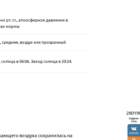
 мм рт. ст., атмосферное давление в
лах нормы
м, средняя, воздух еле прозрачный
солнца в 06:06. Заход солнца в 20:24.
28019
подели-
лось
235255
жающего воздуха сохранилась на