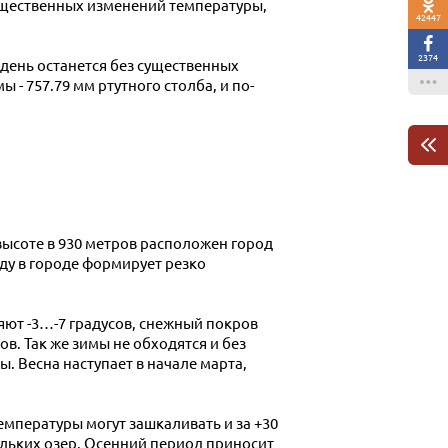
 существенных изменений температуры,
42447
2374
 день останется без существенных
- 757.79 мм ртутного столба, и по-
высоте в 930 метров расположен город
ду в городе формирует резко
ют -3…-7 градусов, снежный покров
в. Так же зимы не обходятся и без
 Весна наступает в начале марта,
мпературы могут зашкаливать и за +30
ольких озер. Осенний период приносит