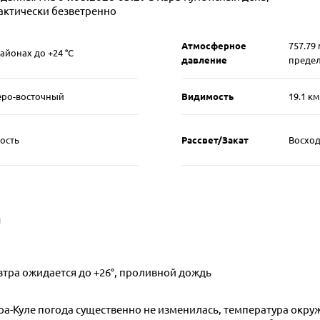
актически безветренно
Атмосферное
757.79
айонах до +24 °C
давление
преде
еверо-восточный
Видимость
19.1 к
ость
Рассвет/Закат
Восход 
а
втра ожидается до +26°, проливной дождь
ра-Куле погода существенно не изменилась, температура окру