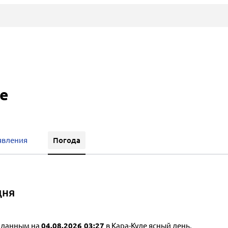
ле
Погода
явления
дня
 данным на
04.08.2026 03:27
в Кара-Куле ясный день,