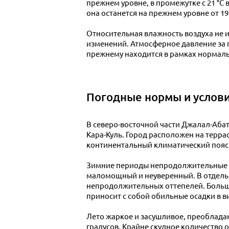
прежнем уровне, в промежутке с 21 °C 
она останется на прежнем уровне от 19 
Относительная влажность воздуха не и
изменений. Атмосферное давление за п
прежнему находится в рамках нормаль
Погодные нормы и услови
В северо-восточной части Джалал-Абат
Кара-Куль. Город расположен на терра
континентальный климатический пояс
Зимние периоды непродолжительные и 
маломощный и неуверенный. В отдельны
непродолжительных оттепелей. Большая
приносит с собой обильные осадки в 
Лето жаркое и засушливое, преоблада
градусов. Крайне скудное количество 