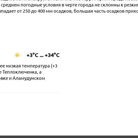
среднем погодные условия в черте города не склонны к резк
ыпадает от 250 до 400 мм осадков, большая часть осадков прихо
+3°C ... +34°C
ее низкая температура (+3
е Теплоключенка, а
вке и Аламудунском